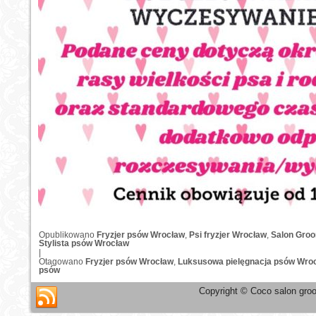
Opublikowano
Fryzjer psów Wrocław
,
Psi fryzjer Wrocław
,
Salon Gro
Stylista psów Wrocław
|
Otagowano
Fryzjer psów Wrocław
,
Luksusowa pielęgnacja psów Wro
psów
Copyright © Coco salon groo