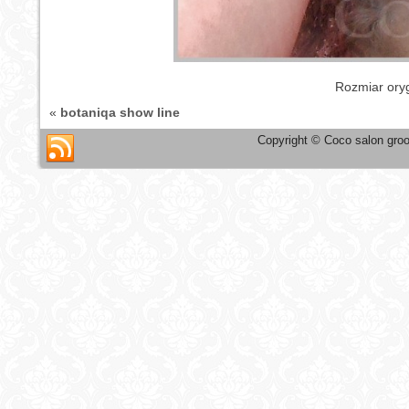
Rozmiar ory
«
botaniqa show line
Copyright © Coco salon groo