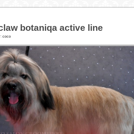
claw botaniqa active line
:
coco