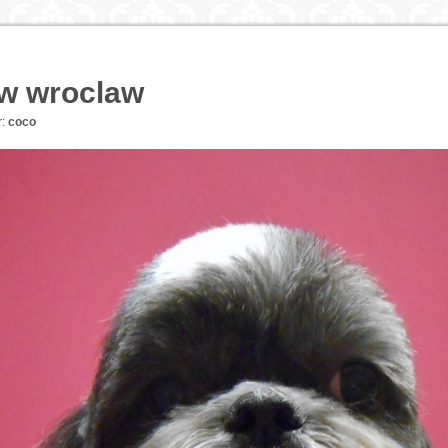
ow wroclaw
:
coco