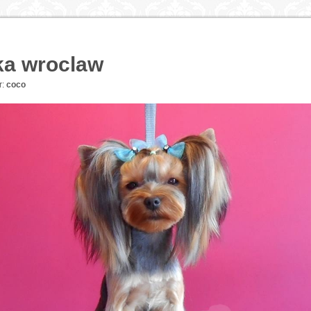
ka wroclaw
r:
coco