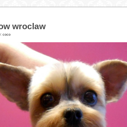
kow wroclaw
r:
coco