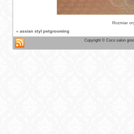
Rozmiar or
«
assian styl petgrooming
Copyright © Coco salon groo