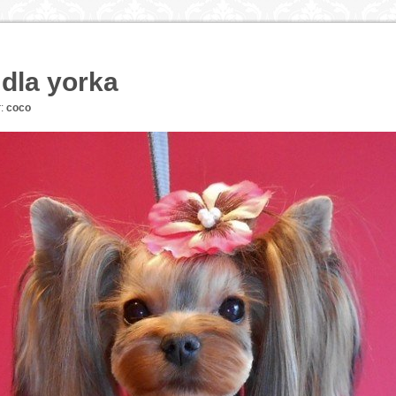
 dla yorka
:
coco