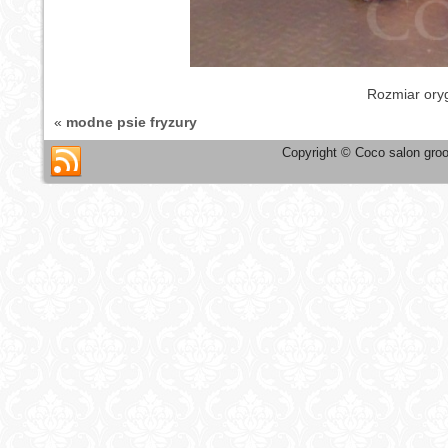
Rozmiar ory
«
modne psie fryzury
Copyright © Coco salon groo