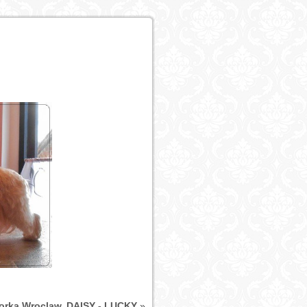
 yorka Wroclaw, DAISY - LUCKY
»