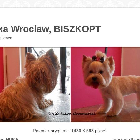
orka Wroclaw, BISZKOPT
r:
coco
Rozmiar oryginału:
1480 × 598
pikseli
wiu, NUKA
Fryzjer dla