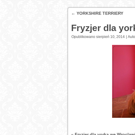
←
YORKSHIRE TERRIERY
Fryzjer dla y
Opublikowano
sierpień 10, 2014
|
Auto
«
Fryzjer dla yorka we Wrocla