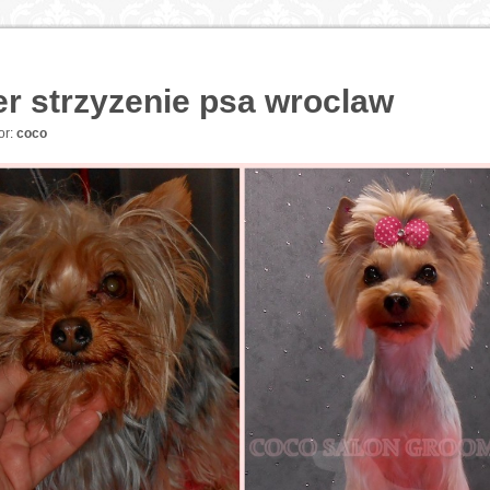
ier strzyzenie psa wroclaw
or:
coco