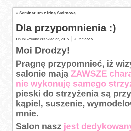
«
Seminarium z Iriną Smirnovą
Dla przypomnienia :)
|
Opublikowano
czerwiec 22, 2015
Autor:
coco
Moi Drodzy!
Pragnę przypomnieć, iż wi
salonie mają
ZAWSZE chara
nie wykonuję samego strzy
pieski do strzyżenia są pr
kąpiel, suszenie, wymodelo
mnie.
Salon nasz
jest dedykowan