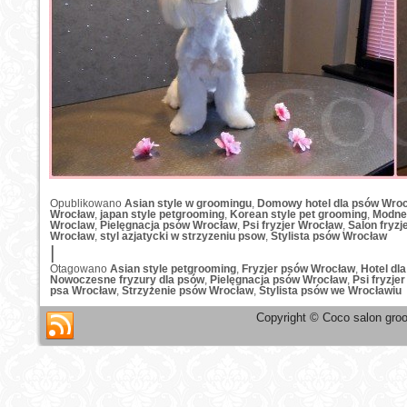
Opublikowano
Asian style w groomingu
,
Domowy hotel dla psów Wro
Wrocław
,
japan style petgrooming
,
Korean style pet grooming
,
Modne 
Wroclaw
,
Pielęgnacja psów Wrocław
,
Psi fryzjer Wrocław
,
Salon fryzj
Wrocław
,
styl azjatycki w strzyzeniu psow
,
Stylista psów Wrocław
|
Otagowano
Asian style petgrooming
,
Fryzjer psów Wrocław
,
Hotel dl
Nowoczesne fryzury dla psów
,
Pielęgnacja psów Wrocław
,
Psi fryzje
psa Wrocław
,
Strzyżenie psów Wrocław
,
Stylista psów we Wrocławiu
Copyright © Coco salon groo