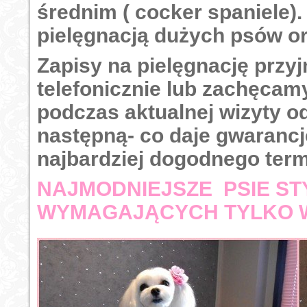
średnim ( cocker spaniele).
pielęgnacją dużych psów o
Zapisy na pielęgnację prz
telefonicznie lub zachęcam
podczas aktualnej wizyty od
następną- co daje gwaranc
najbardziej dogodnego term
NAJMODNIEJSZE PSIE ST
WYMAGAJĄCYCH TYLKO 