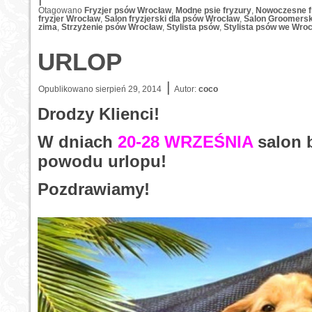
Otagowano
Fryzjer psów Wrocław
,
Modne psie fryzury
,
Nowoczesne f
fryzjer Wrocław
,
Salon fryzjerski dla psów Wrocław
,
Salon Groomersk
zima
,
Strzyżenie psów Wrocław
,
Stylista psów
,
Stylista psów we Wroc
URLOP
|
Opublikowano
sierpień 29, 2014
Autor:
coco
Drodzy Klienci!
W dniach
20-28 WRZEŚNIA
salon 
powodu urlopu!
Pozdrawiamy!