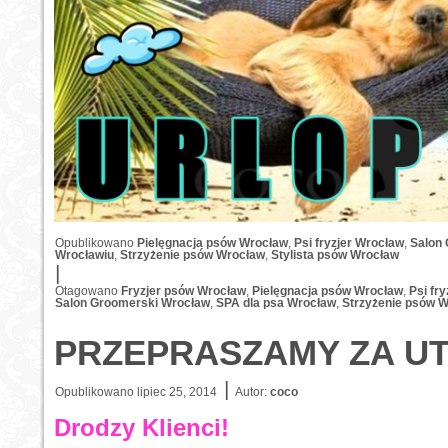
Opublikowano
Pielęgnacja psów Wrocław
,
Psi fryzjer Wrocław
,
Salon
Wrocławiu
,
Strzyżenie psów Wrocław
,
Stylista psów Wrocław
|
Otagowano
Fryzjer psów Wrocław
,
Pielęgnacja psów Wrocław
,
Psi fr
Salon Groomerski Wrocław
,
SPA dla psa Wrocław
,
Strzyżenie psów 
PRZEPRASZAMY ZA UT
|
Opublikowano
lipiec 25, 2014
Autor:
coco
Drodzy Klienci!