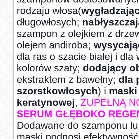
rodzaju włosa(
wygładzają
długowłosych;
nabłyszcza
szampon z olejkiem z drze
olejem andiroba;
wysycają
dla ras o szacie białej i dl
kolorów szaty;
dodający ob
ekstraktem z bawełny;
dla
szorstkowłosych
) i
maski
keratynowej
,
ZUPEŁNĄ N
SERUM GŁĘBOKO REGE
Dodawane do szamponu lu
maski podnosi efektywność