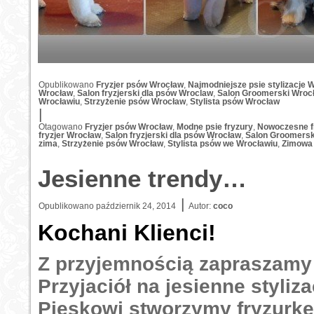
Opublikowano
Fryzjer psów Wrocław
,
Najmodniejsze psie stylizacje 
Wrocław
,
Salon fryzjerski dla psów Wroclaw
,
Salon Groomerski Wroc
Wrocławiu
,
Strzyżenie psów Wrocław
,
Stylista psów Wrocław
|
Otagowano
Fryzjer psów Wrocław
,
Modne psie fryzury
,
Nowoczesne f
fryzjer Wrocław
,
Salon fryzjerski dla psów Wrocław
,
Salon Groomersk
zima
,
Strzyżenie psów Wrocław
,
Stylista psów we Wrocławiu
,
Zimowa 
Jesienne trendy…
|
Opublikowano
październik 24, 2014
Autor:
coco
Kochani Klienci!
Z przyjemnością zapraszamy
Przyjaciół na jesienne styli
Pieskowi stworzymy fryzurkę