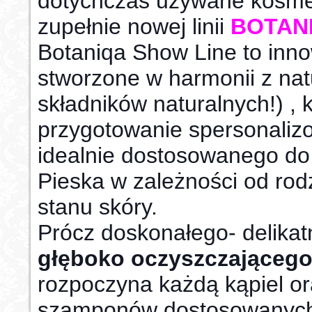
dotychczas używane kosme
zupełnie nowej linii
BOTAN
Botaniqa Show Line to inn
stworzone w harmonii z na
składników naturalnych!) , 
przygotowanie spersonaliz
idealnie dostosowanego do
Pieska w zależności od rod
stanu skóry.
Prócz doskonałego- delika
głęboko oczyszczająceg
rozpoczyna każdą kąpiel or
szamponów dostosowanych