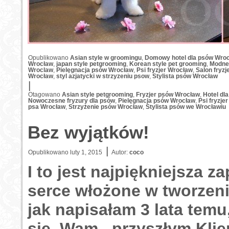
Opublikowano
Asian style w groomingu
,
Domowy hotel dla psów Wro
Wrocław
,
japan style petgrooming
,
Korean style pet grooming
,
Modne 
Wroclaw
,
Pielęgnacja psów Wrocław
,
Psi fryzjer Wrocław
,
Salon fryzj
Wrocław
,
styl azjatycki w strzyzeniu psow
,
Stylista psów Wrocław
|
Otagowano
Asian style petgrooming
,
Fryzjer psów Wrocław
,
Hotel dl
Nowoczesne fryzury dla psów
,
Pielęgnacja psów Wrocław
,
Psi fryzje
psa Wrocław
,
Strzyżenie psów Wrocław
,
Stylista psów we Wrocławiu
Bez wyjątków!
|
Opublikowano
luty 1, 2015
Autor:
coco
I to jest najpiękniejsza z
serce włożone w tworze
jak napisałam 3 lata tem
się Wam , przyszłym Kl