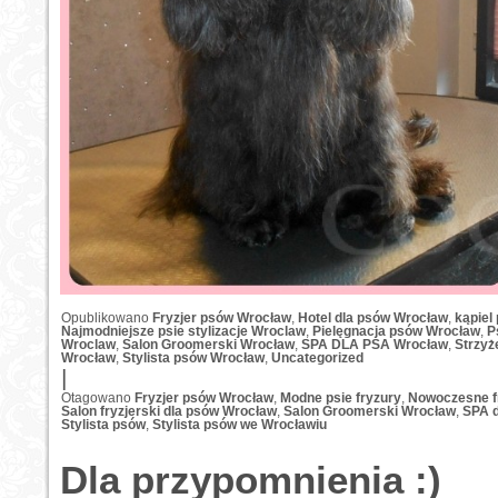
Opublikowano
Fryzjer psów Wrocław
,
Hotel dla psów Wrocław
,
kąpiel
Najmodniejsze psie stylizacje Wroclaw
,
Pielęgnacja psów Wrocław
,
P
Wroclaw
,
Salon Groomerski Wrocław
,
SPA DLA PSA Wrocław
,
Strzyż
Wrocław
,
Stylista psów Wrocław
,
Uncategorized
|
Otagowano
Fryzjer psów Wrocław
,
Modne psie fryzury
,
Nowoczesne f
Salon fryzjerski dla psów Wrocław
,
Salon Groomerski Wrocław
,
SPA d
Stylista psów
,
Stylista psów we Wrocławiu
Dla przypomnienia :)