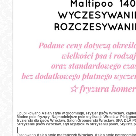
Opublikowano
Asian style w groomingu
,
Fryzjer psów Wrocław
,
kąpie
Modne psie fryzury
,
Najmodniejsze psie stylizacje Wroclaw
,
Pielęgna
fryzjerski dla psów Wroclaw
,
Salon Groomerski Wrocław
,
SPA DLA P
Strzyżenie psów Wrocław
,
styl azjatycki w strzyzeniu psow
,
Stylista
|
Otagowano
Asian style maltańczyk Wrocław
,
Asian style petgroomin