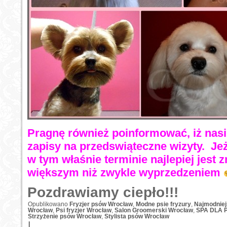
Pragnę również poinformować, iż nasi s
zapisy na przedswiąteczne wizyty. Je
w tym właśnie terminie najlepiej jest 
większym niż zwykle wyprzedzeniem
Pozdrawiamy ciepło!!!
Opublikowano
Fryzjer psów Wrocław
,
Modne psie fryzury
,
Najmodniej
Wrocław
,
Psi fryzjer Wrocław
,
Salon Groomerski Wrocław
,
SPA DLA 
Strzyżenie psów Wrocław
,
Stylista psów Wrocław
|