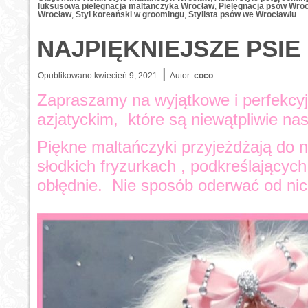
luksusowa pielęgnacja maltanczyka Wrocław
,
Pielęgnacja psów Wro
Wrocław
,
Styl koreański w groomingu
,
Stylista psów we Wrocławiu
NAJPIĘKNIEJSZE PSI
|
Opublikowano
kwiecień 9, 2021
Autor:
coco
Zapraszamy na wyjątkowe i perfekcyjn
azjatyckim, które są niewątpliwie na
Piękne maltańczyki przyjeżdżają do n
słodkich fryzurkach , podkreślającyc
obłędnie. Nie sposób oderwać od ni