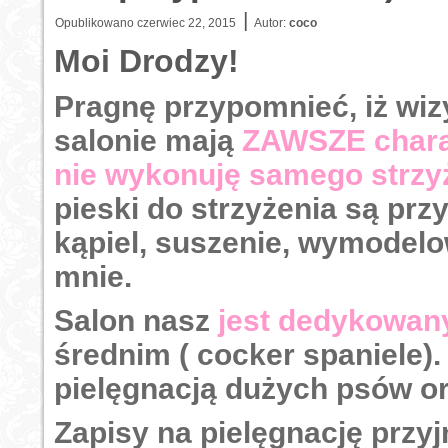
|
Opublikowano
czerwiec 22, 2015
Autor:
coco
Moi Drodzy!
Pragnę przypomnieć, iż wi
salonie mają
ZAWSZE chara
nie wykonuję samego strzy
pieski do strzyżenia są pr
kąpiel, suszenie, wymodelo
mnie.
Salon nasz
jest dedykowan
średnim ( cocker spaniele).
pielęgnacją dużych psów o
Zapisy na pielęgnację prz