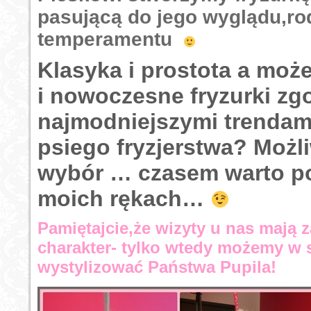
pasującą do jego wyglądu,rod
temperamentu
Klasyka i prostota a moż
i nowoczesne fryzurki zg
najmodniejszymi trendam
psiego fryzjerstwa? Możli
wybór … czasem warto p
moich rękach…
Pamiętajcie,że wizyty u nas mają
charakter- tylko wtedy możemy w 
wystylizować Państwa Pupila!