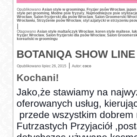
Opublikowano
Asian style w groomingu
,
Fryzjer psów Wrocław
,
japan
style pet grooming
,
Modne psie fryzury
,
Najmodniejsze psie stylizac
Wrocław
,
Salon fryzjerski dla psów Wroclaw
,
Salon Groomerski Wroc
Wrocławiu
,
Strzyżenie psów Wrocław
,
styl azjatycki w strzyzeniu pso
|
Otagowano
Asian style maltańczyk Wrocław
,
koren style maltese
,
lu
fryzjer Wrocław
,
Salon fryzjerski dla psów Wrocław
,
Salon Groomersk
koreański w groomingu
BOTANIQA SHOW LINE
|
Opublikowano
lipiec 26, 2015
Autor:
coco
Kochani!
Jako,że stawiamy na najwy
oferowanych usług, kierują
przede wszystkim dobrem
Futrzastych Przyjaciół ,pos