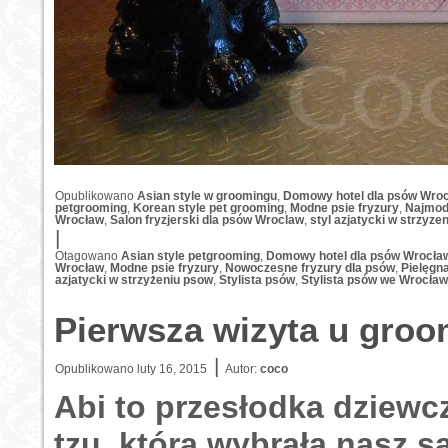
Opublikowano
Asian style w groomingu
,
Domowy hotel dla psów Wro
petgrooming
,
Korean style pet grooming
,
Modne psie fryzury
,
Najmodn
Wrocław
,
Salon fryzjerski dla psów Wroclaw
,
styl azjatycki w strzyze
|
Otagowano
Asian style petgrooming
,
Domowy hotel dla psów Wrocła
Wrocław
,
Modne psie fryzury
,
Nowoczesne fryzury dla psów
,
Pielęgn
azjatycki w strzyżeniu psow
,
Stylista psów
,
Stylista psów we Wrocław
Pierwsza wizyta u groo
|
Opublikowano
luty 16, 2015
Autor:
coco
Abi to przesłodka dziewc
tzu, która wybrała nasz s