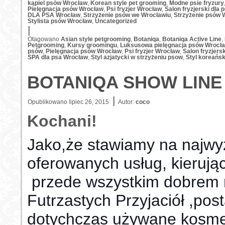
kąpiel psów Wrocław
,
Korean style pet grooming
,
Modne psie fryzury
Pielęgnacja psów Wrocław
,
Psi fryzjer Wrocław
,
Salon fryzjerski dla
DLA PSA Wrocław
,
Strzyżenie psów we Wrocławiu
,
Strzyżenie psów 
Stylista psów Wrocław
,
Uncategorized
|
Otagowano
Asian style petgrooming
,
Botaniqa
,
Botaniqa Active Line
,
Petgrooming
,
Kursy groomingu
,
Luksusowa pielęgnacja psów Wrocł
psów
,
Pielęgnacja psów Wrocław
,
Psi fryzjer Wrocław
,
Salon fryzjers
SPA dla psa Wrocław
,
Styl azjatycki w strzyżeniu psow
,
Styl koreańs
BOTANIQA SHOW LINE
|
Opublikowano
lipiec 26, 2015
Autor:
coco
Kochani!
Jako,że stawiamy na najwy
oferowanych usług, kierują
przede wszystkim dobrem
Futrzastych Przyjaciół ,pos
dotychczas używane kosme