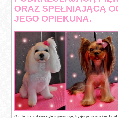
ORAZ SPEŁNIAJĄCĄ O
JEGO OPIEKUNA.
Opublikowano
Asian style w groomingu
,
Fryzjer psów Wrocław
,
Hotel