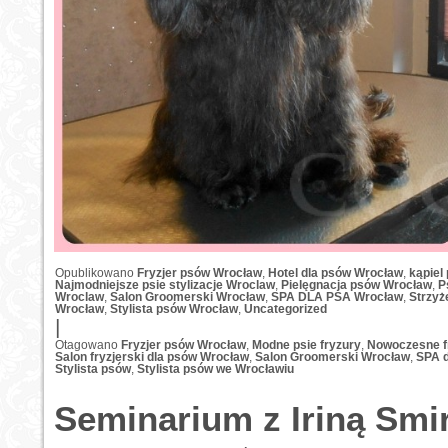
Opublikowano
Fryzjer psów Wrocław
,
Hotel dla psów Wrocław
,
kąpiel
Najmodniejsze psie stylizacje Wroclaw
,
Pielęgnacja psów Wrocław
,
P
Wroclaw
,
Salon Groomerski Wrocław
,
SPA DLA PSA Wrocław
,
Strzyż
Wrocław
,
Stylista psów Wrocław
,
Uncategorized
|
Otagowano
Fryzjer psów Wrocław
,
Modne psie fryzury
,
Nowoczesne f
Salon fryzjerski dla psów Wrocław
,
Salon Groomerski Wrocław
,
SPA d
Stylista psów
,
Stylista psów we Wrocławiu
Seminarium z Iriną Smi