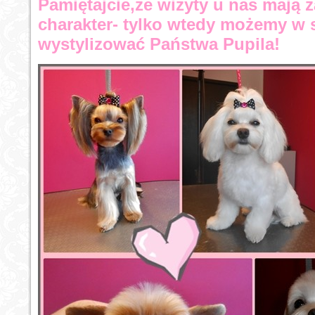
Pamiętajcie,że wizyty u nas mają
charakter- tylko wtedy możemy w 
wystylizować Państwa Pupila!