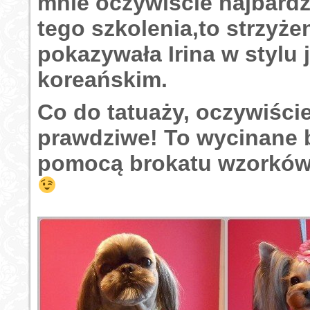
mnie oczywiście najbardz
tego szkolenia,to strzyżen
pokazywała Irina w stylu 
koreańskim.
Co do tatuaży, oczywiście
prawdziwe! To wycinane 
pomocą brokatu wzorków 