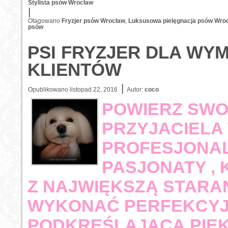
Stylista psów Wrocław
|
Otagowano
Fryzjer psów Wrocław
,
Luksusowa pielęgnacja psów Wro
psów
PSI FRYZJER DLA W
KLIENTÓW
|
Opublikowano
listopad 22, 2016
Autor:
coco
POWIERZ SWO
PRZYJACIELA
PROFESJONALI
PASJONATY , 
Z NAJWIĘKSZĄ STARA
WYKONAĆ PERFEKCYJ
PODKREŚLAJĄCĄ PIĘK