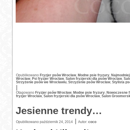
Opublikowano
Fryzjer psów Wrocław
,
Modne psie fryzury
,
Najmodniej
Wrocław
,
Psi fryzjer Wrocław
,
Salon fryzjerski dla psów Wroclaw
,
Sal
Strzyżenie psów we Wrocławiu
,
Strzyżenie psów Wrocław
,
Stylista p
|
Otagowano
Fryzjer psów Wrocław
,
Modne psie fryzury
,
Nowoczesne f
fryzjer Wrocław
,
Salon fryzjerski dla psów Wrocław
,
Salon Groomersk
Jesienne trendy…
|
Opublikowano
październik 24, 2014
Autor:
coco