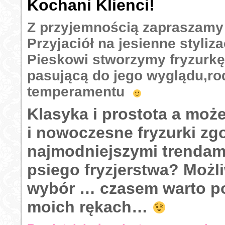
Kochani Klienci!
Z przyjemnością zapraszamy
Przyjaciół na jesienne styli
Pieskowi stworzymy fryzurkę
pasującą do jego wyglądu,rod
temperamentu
Klasyka i prostota a moż
i nowoczesne fryzurki zg
najmodniejszymi trendam
psiego fryzjerstwa? Możli
wybór … czasem warto p
moich rękach…