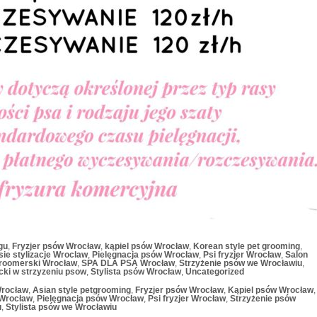
gu
,
Fryzjer psów Wrocław
,
kąpiel psów Wrocław
,
Korean style pet grooming
,
ie stylizacje Wroclaw
,
Pielęgnacja psów Wrocław
,
Psi fryzjer Wrocław
,
Salon
roomerski Wrocław
,
SPA DLA PSA Wrocław
,
Strzyżenie psów we Wrocławiu
,
ycki w strzyzeniu psow
,
Stylista psów Wrocław
,
Uncategorized
Wrocław
,
Asian style petgrooming
,
Fryzjer psów Wrocław
,
Kąpiel psów Wrocław
,
 Wrocław
,
Pielęgnacja psów Wrocław
,
Psi fryzjer Wrocław
,
Strzyżenie psów
u
,
Stylista psów we Wrocławiu