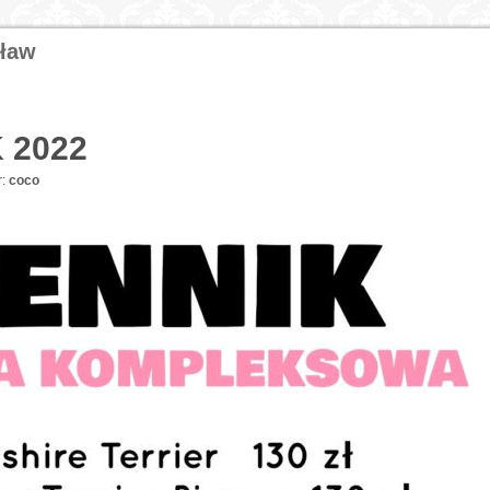
cław
 2022
:
coco