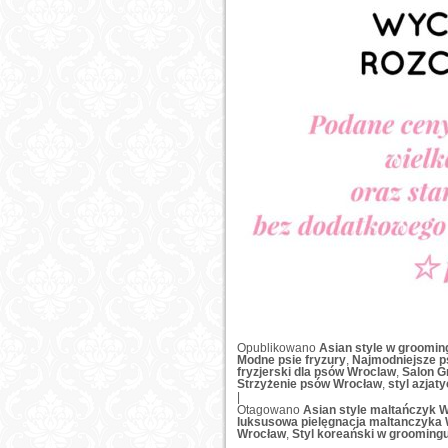
Opublikowano
Asian style w groomin
Modne psie fryzury
,
Najmodniejsze ps
fryzjerski dla psów Wroclaw
,
Salon G
Strzyżenie psów Wrocław
,
styl azjat
|
Otagowano
Asian style maltańczyk 
luksusowa pielęgnacja maltanczyka
Wrocław
,
Styl koreański w grooming