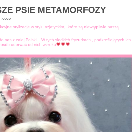
SZE PSIE METAMORFOZY
:
coco
yjne stylizacje w stylu azjatyckim, które są niewątpliwie naszą
o nas z całej Polski. W tych słodkich fryzurkach , podkreślających ich
posób oderwać od nich wzroku