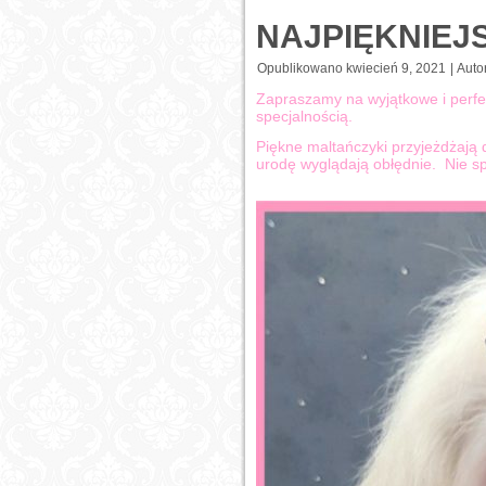
NAJPIĘKNIEJ
Opublikowano
kwiecień 9, 2021
|
Autor
Zapraszamy na wyjątkowe i perfekc
specjalnością.
Piękne maltańczyki przyjeżdżają d
urodę wyglądają obłędnie. Nie s