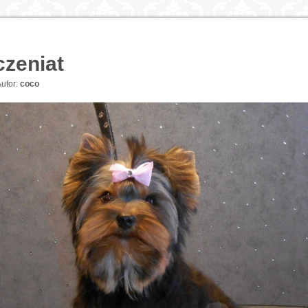
czeniat
utor:
coco