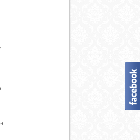
n
e
rd