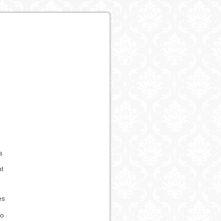
s
nt
es
no