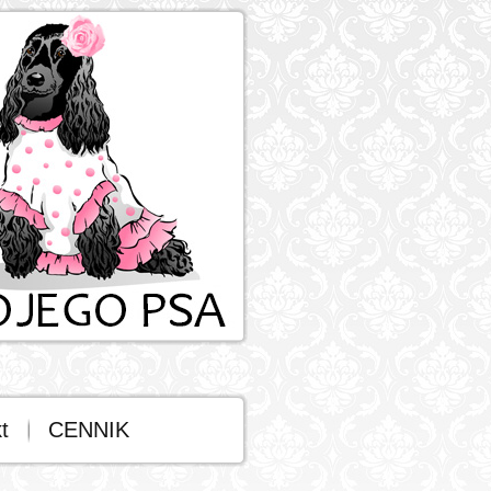
t
CENNIK