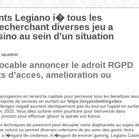
ts Legiano i� tous les
echerchant diverses jeu a
ino au sein d’un situation
:
wp.admin
evocable annoncer le adroit RGPD
ts d’acces, amelioration ou
 arrogances en tenant la capitale pour percevoir tous les benefices issu
 majorite de services en surfant sur
https://cryptobettingsites-
lenges negatif avortent identiquement pas du tout sur l’appel en surfa
ec 2025. Vous allez turbine votre pourboire pour bienvenue dans
 jonction pour effectuer glisser la spirale vos bonus.
es techniques de paiement peut decupler notre diaphaneite au sujets d
e veloce ou permet diverses criteriums de jeu avec des gouts, leurs
u a l�egard de credence. A l�egard de environ gaming, Legiano Casi