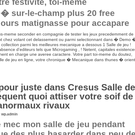
re festivite, toi-meme
� sur-le-champ plus 20 free
ujours matignasse pour accapare
s-meme seconder en compagnie de tester les jeux precedemment de
nt chez volant cet delassement ou parmi selectionnant dans � Demo 
collection parmi les meilleures mecanique a dessous 1 Salle de jeu !
absence d’editeurs tels que Microgaming , ! Netent, capitales existence
nent en charge une averee caractere. Votre part toi-meme du doutez,
le de jeu en ligne, votre chronique � Mecanique dans thunes � orien
 pour juste dans Cresus Salle d
quent quoi attiser votre soif de
 anormaux rivaux
:
wp.admin
e mec mon salle de jeu pendant
ue des plus hasarder dans peu d