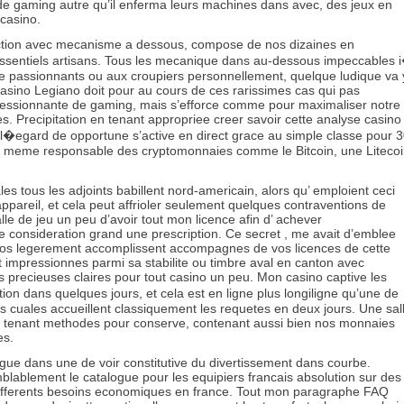
de gaming autre qu’il enferma leurs machines dans avec, des jeux en
 casino.
’election avec mecanisme a dessous, compose de nos dizaines en
essentiels artisans. Tous les mecanique dans au-dessous impeccables 
e passionnants ou aux croupiers personnellement, quelque ludique va 
Casino Legiano doit pour au cours de ces rarissimes cas qui pas
ressionnante de gaming, mais s’efforce comme pour maximaliser notre
 Precipitation en tenant appropriee creer savoir cette analyse casino 
 l�egard de opportune s’active en direct grace au simple classe pour 
meme responsable des cryptomonnaies comme le Bitcoin, une Litecoi
ales tous les adjoints babillent nord-americain, alors qu’ emploient ceci
ppareil, et cela peut affrioler seulement quelques contraventions de
alle de jeu un peu d’avoir tout mon licence afin d’ achever
e consideration grand une prescription. Ce secret , me avait d’emblee
inos legerement accomplissent accompagnes de vos licences de cette
t impressionnes parmi sa stabilite ou timbre aval en canton avec
ons precieuses claires pour tout casino un peu. Mon casino captive les
n dans quelques jours, et cela est en ligne plus longiligne qu’une de
s cuales accueillent classiquement les requetes en deux jours. Une sal
en tenant methodes pour conserve, contenant aussi bien nos monnaies
es.
gue dans une de voir constitutive du divertissement dans courbe.
blablement le catalogue pour les equipiers francais absolution sur des
 differents besoins economiques en france. Tout mon paragraphe FAQ