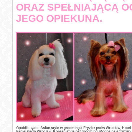
ORAZ SPEŁNIAJĄCĄ O
JEGO OPIEKUNA.
Opublikowano
Asian style w groomingu
,
Fryzjer psów Wrocław
,
Hotel
kąpiel psów Wrocław
,
Korean style pet grooming
,
Modne psie fryzury