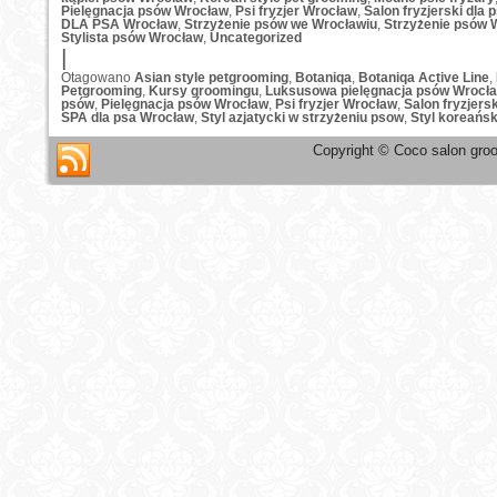
Pielęgnacja psów Wrocław
,
Psi fryzjer Wrocław
,
Salon fryzjerski dla
DLA PSA Wrocław
,
Strzyżenie psów we Wrocławiu
,
Strzyżenie psów 
Stylista psów Wrocław
,
Uncategorized
|
Otagowano
Asian style petgrooming
,
Botaniqa
,
Botaniqa Active Line
,
Petgrooming
,
Kursy groomingu
,
Luksusowa pielęgnacja psów Wrocł
psów
,
Pielęgnacja psów Wrocław
,
Psi fryzjer Wrocław
,
Salon fryzjers
SPA dla psa Wrocław
,
Styl azjatycki w strzyżeniu psow
,
Styl koreańs
Copyright © Coco salon groo