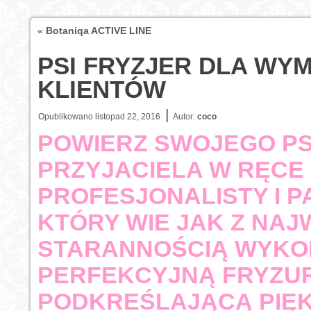
«
Botaniqa ACTIVE LINE
PSI FRYZJER DLA W
KLIENTÓW
|
Opublikowano
listopad 22, 2016
Autor:
coco
POWIERZ SWOJEGO P
PRZYJACIELA W RĘCE
PROFESJONALISTY I P
KTÓRY WIE JAK Z NAJ
STARANNOŚCIĄ WYK
PERFEKCYJNĄ FRYZUR
PODKREŚLAJĄCĄ PIĘK