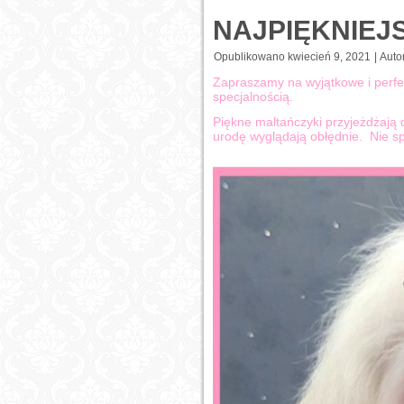
NAJPIĘKNIEJ
Opublikowano
kwiecień 9, 2021
|
Autor
Zapraszamy na wyjątkowe i perfekc
specjalnością.
Piękne maltańczyki przyjeżdżają d
urodę wyglądają obłędnie. Nie s