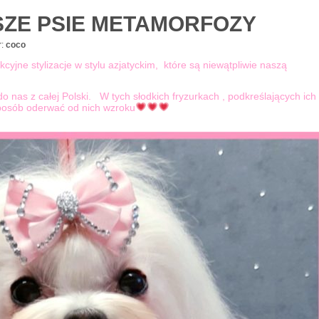
SZE PSIE METAMORFOZY
:
coco
yjne stylizacje w stylu azjatyckim, które są niewątpliwie naszą
o nas z całej Polski. W tych słodkich fryzurkach , podkreślających ich
posób oderwać od nich wzroku