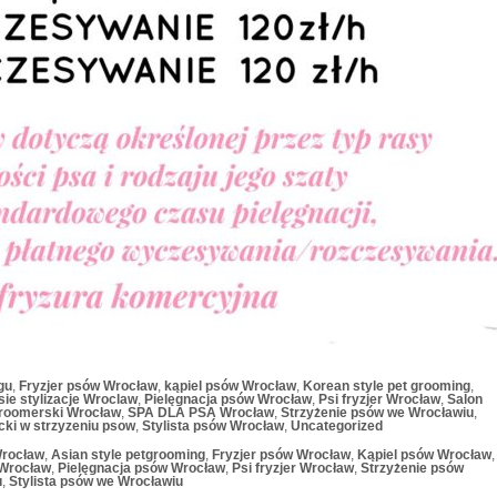
gu
,
Fryzjer psów Wrocław
,
kąpiel psów Wrocław
,
Korean style pet grooming
,
ie stylizacje Wroclaw
,
Pielęgnacja psów Wrocław
,
Psi fryzjer Wrocław
,
Salon
roomerski Wrocław
,
SPA DLA PSA Wrocław
,
Strzyżenie psów we Wrocławiu
,
ycki w strzyzeniu psow
,
Stylista psów Wrocław
,
Uncategorized
Wrocław
,
Asian style petgrooming
,
Fryzjer psów Wrocław
,
Kąpiel psów Wrocław
,
 Wrocław
,
Pielęgnacja psów Wrocław
,
Psi fryzjer Wrocław
,
Strzyżenie psów
u
,
Stylista psów we Wrocławiu