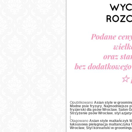
Opublikowano
Asian style w groomin
Modne psie fryzury
,
Najmodniejsze ps
fryzjerski dla psów Wroclaw
,
Salon G
Strzyżenie psów Wrocław
,
styl azjat
|
Otagowano
Asian style maltańczyk 
luksusowa pielęgnacja maltanczyka
Wrocław
,
Styl koreański w grooming