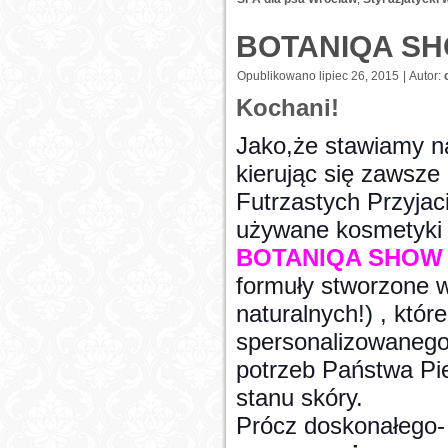
BOTANIQA SH
Opublikowano
lipiec 26, 2015
|
Autor:
Kochani!
Jako,że stawiamy n
kierując się zawsz
Futrzastych Przyjac
używane kosmetyki k
BOTANIQA SHOW 
formuły stworzone 
naturalnych!) , któ
spersonalizowanego
potrzeb Państwa Pi
stanu skóry.
Prócz doskonałego- 