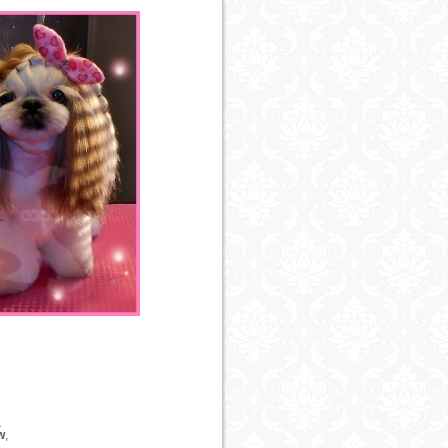
a
w
,