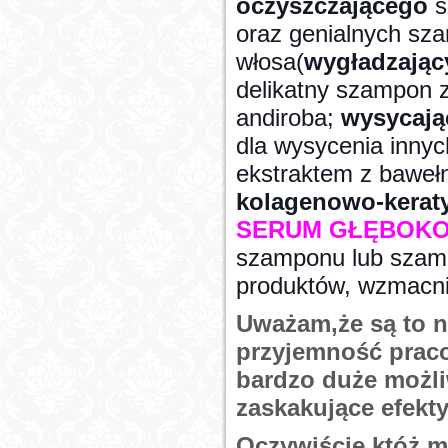
oczyszczającego
s
oraz genialnych sz
włosa(
wygładzając
delikatny szampon z
andiroba;
wysycają
dla wysycenia innyc
ekstraktem z baweł
kolagenowo-kerat
SERUM GŁĘBOKO
szamponu lub szamp
produktów, wzmacni
Uważam,że są to n
przyjemność praco
bardzo duże możl
zaskakujące efekty
Oczywiście któż mi