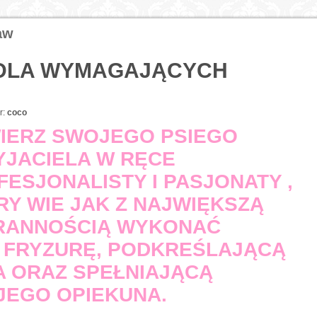
aw
 DLA WYMAGAJĄCYCH
r:
coco
IERZ SWOJEGO PSIEGO
YJACIELA W RĘCE
FESJONALISTY I PASJONATY ,
RY WIE JAK Z NAJWIĘKSZĄ
RANNOŚCIĄ WYKONAĆ
 FRYZURĘ, PODKREŚLAJĄCĄ
A ORAZ SPEŁNIAJĄCĄ
JEGO OPIEKUNA.