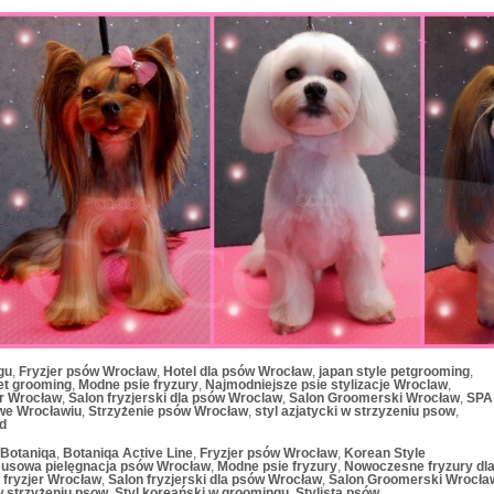
gu
,
Fryzjer psów Wrocław
,
Hotel dla psów Wrocław
,
japan style petgrooming
,
et grooming
,
Modne psie fryzury
,
Najmodniejsze psie stylizacje Wroclaw
,
er Wrocław
,
Salon fryzjerski dla psów Wroclaw
,
Salon Groomerski Wrocław
,
SPA
we Wrocławiu
,
Strzyżenie psów Wrocław
,
styl azjatycki w strzyzeniu psow
,
d
Botaniqa
,
Botaniqa Active Line
,
Fryzjer psów Wrocław
,
Korean Style
usowa pielęgnacja psów Wrocław
,
Modne psie fryzury
,
Nowoczesne fryzury dl
 fryzjer Wrocław
,
Salon fryzjerski dla psów Wrocław
,
Salon Groomerski Wrocła
 w strzyżeniu psow
,
Styl koreański w groomingu
,
Stylista psów