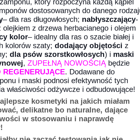
zamponu, który rozpoczyna każdą kąpiel
amponów dostosowanych do danego rodzaj
y
– dla ras długowłosych;
nabłyszczający
-
 olejkiem z drzewa herbacianego i olejem
cy kolor
– idealny dla ras o szacie białej i
h kolorów szaty;
dodający objętości
z
ny;
dla psów szorstkowłosych
) i
maski
ynowej
,
ZUPEŁNĄ NOWOŚCIĄ
będzie
 REGENERUJĄCE
. Dodawane do
onu i maski podnosi efektywność tych
a właściwości odżywcze i odbudowujące!
ajlepsze kosmetyki na jakich miałam
wać, delikatne bo naturalne, dające
iwości w stosowaniu i naprawdę
!
ałby nie zacząć testowania jak nie