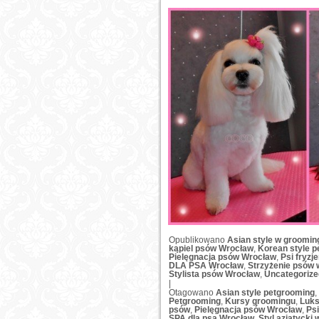
Opublikowano
Asian style w groomin
kąpiel psów Wrocław
,
Korean style p
Pielęgnacja psów Wrocław
,
Psi fryzj
DLA PSA Wrocław
,
Strzyżenie psów 
Stylista psów Wrocław
,
Uncategorize
|
Otagowano
Asian style petgrooming
,
Petgrooming
,
Kursy groomingu
,
Luks
psów
,
Pielęgnacja psów Wrocław
,
Psi
SPA dla psa Wrocław
,
Styl azjatycki