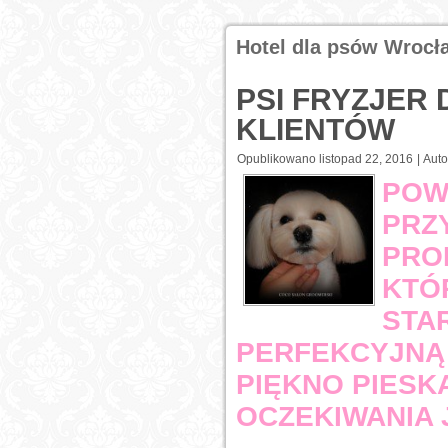
Hotel dla psów Wrocł
PSI FRYZJER
KLIENTÓW
Opublikowano
listopad 22, 2016
|
Auto
POW
PRZ
PRO
KTÓ
STA
PERFEKCYJNĄ
PIĘKNO PIESK
OCZEKIWANIA 