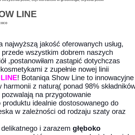
OW LINE
coco
a najwyższą jakość oferowanych usług,
e przede wszystkim dobrem naszych
iół ,postanowiłam zastąpić dotychczas
osmetykami z zupełnie nowej linii
LINE
! Botaniqa Show Line to innowacyjne
w harmonii z naturą( ponad 98% składnikó
re pozwalają na przygotowanie
 produktu idealnie dostosowanego do
eska w zależności od rodzaju szaty
oraz
delikatnego i zarazem
głęboko