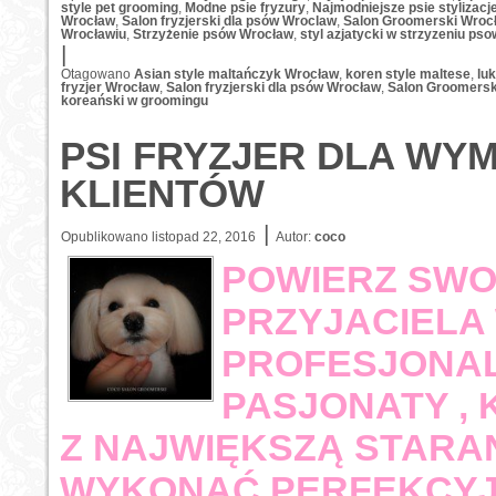
style pet grooming
,
Modne psie fryzury
,
Najmodniejsze psie stylizac
Wrocław
,
Salon fryzjerski dla psów Wroclaw
,
Salon Groomerski Wroc
Wrocławiu
,
Strzyżenie psów Wrocław
,
styl azjatycki w strzyzeniu pso
|
Otagowano
Asian style maltańczyk Wrocław
,
koren style maltese
,
lu
fryzjer Wrocław
,
Salon fryzjerski dla psów Wrocław
,
Salon Groomersk
koreański w groomingu
PSI FRYZJER DLA W
KLIENTÓW
|
Opublikowano
listopad 22, 2016
Autor:
coco
POWIERZ SWO
PRZYJACIELA
PROFESJONALI
PASJONATY , 
Z NAJWIĘKSZĄ STARA
WYKONAĆ PERFEKCYJ