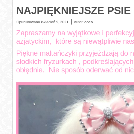
NAJPIĘKNIEJSZE PSI
|
Opublikowano
kwiecień 9, 2021
Autor:
coco
Zapraszamy na wyjątkowe i perfekcyjn
azjatyckim, które są niewątpliwie na
Piękne maltańczyki przyjeżdżają do n
słodkich fryzurkach , podkreślającyc
obłędnie. Nie sposób oderwać od ni