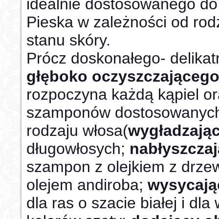
idealnie dostosowanego do
Pieska w zależności od rod
stanu skóry.
Prócz doskonałego- delika
głęboko oczyszczająceg
rozpoczyna każdą kąpiel or
szamponów dostosowanych
rodzaju włosa(
wygładzają
długowłosych;
nabłyszcza
szampon z olejkiem z drze
olejem andiroba;
wysycają
dla ras o szacie białej i dl