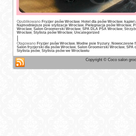
Opublikowano
Fryzjer psów Wrocław
,
Hotel dla psów Wrocław
,
kąpiel
Najmodniejsze psie stylizacje Wroclaw
,
Pielęgnacja psów Wrocław
,
P
Wroclaw
,
Salon Groomerski Wrocław
,
SPA DLA PSA Wrocław
,
Strzyż
Wrocław
,
Stylista psów Wrocław
,
Uncategorized
|
Otagowano
Fryzjer psów Wrocław
,
Modne psie fryzury
,
Nowoczesne f
Salon fryzjerski dla psów Wrocław
,
Salon Groomerski Wrocław
,
SPA d
Stylista psów
,
Stylista psów we Wrocławiu
Copyright © Coco salon groo