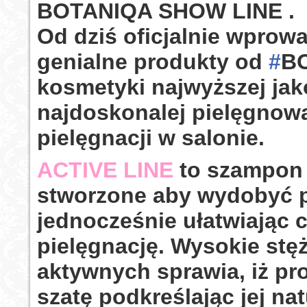
BOTANIQA SHOW LINE .
Od dziś oficjalnie wprow
genialne produkty od
#
B
kosmetyki najwyższej jak
najdoskonalej pielęgnow
pielęgnacji w salonie.
ACTIVE LINE
to szampon 
stworzone aby wydobyć p
jednocześnie ułatwiając 
pielęgnację. Wysokie stę
aktywnych sprawia, iż pr
szatę podkreślając jej nat