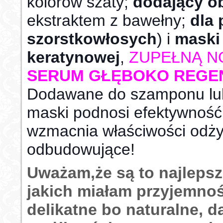
kolorów szaty;
dodający ob
ekstraktem z bawełny;
dla
szorstkowłosych
) i
maski
keratynowej
,
ZUPEŁNĄ N
SERUM GŁĘBOKO REGE
Dodawane do szamponu lu
maski podnosi efektywność
wzmacnia właściwości odży
odbudowujące!
Uważam,że są to najleps
jakich miałam przyjemno
delikatne bo naturalne, 