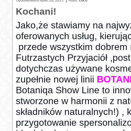
Opublikowano
lipiec 26, 2015
Autor:
coco
Kochani!
Jako,że stawiamy na najwy
oferowanych usług, kierują
przede wszystkim dobrem
Futrzastych Przyjaciół ,pos
dotychczas używane kosme
zupełnie nowej linii
BOTAN
Botaniqa Show Line to inn
stworzone w harmonii z na
składników naturalnych!) , 
przygotowanie spersonaliz