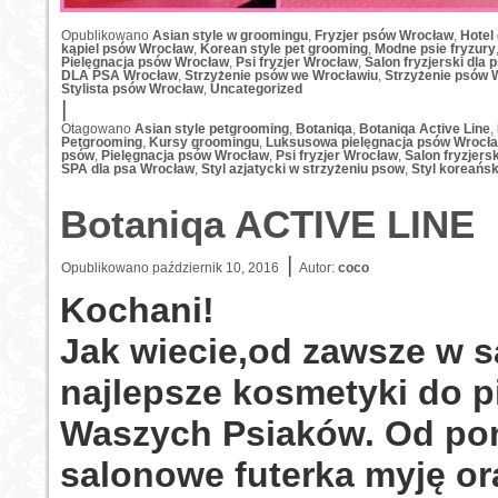
Opublikowano
Asian style w groomingu
,
Fryzjer psów Wrocław
,
Hotel
kąpiel psów Wrocław
,
Korean style pet grooming
,
Modne psie fryzury
Pielęgnacja psów Wrocław
,
Psi fryzjer Wrocław
,
Salon fryzjerski dla
DLA PSA Wrocław
,
Strzyżenie psów we Wrocławiu
,
Strzyżenie psów 
Stylista psów Wrocław
,
Uncategorized
|
Otagowano
Asian style petgrooming
,
Botaniqa
,
Botaniqa Active Line
,
Petgrooming
,
Kursy groomingu
,
Luksusowa pielęgnacja psów Wrocł
psów
,
Pielęgnacja psów Wrocław
,
Psi fryzjer Wrocław
,
Salon fryzjers
SPA dla psa Wrocław
,
Styl azjatycki w strzyżeniu psow
,
Styl koreańs
Botaniqa ACTIVE LINE
|
Opublikowano
październik 10, 2016
Autor:
coco
Kochani!
Jak wiecie,od zawsze w s
najlepsze kosmetyki do p
Waszych Psiaków. Od po
salonowe futerka myję or