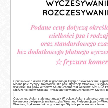
Opublikowano
Asian style w groomingu
,
Fryzjer psów Wrocław
,
kąpie
Modne psie fryzury
,
Najmodniejsze psie stylizacje Wroclaw
,
Pielęgna
fryzjerski dla psów Wroclaw
,
Salon Groomerski Wrocław
,
SPA DLA P
Strzyżenie psów Wrocław
,
styl azjatycki w strzyzeniu psow
,
Stylista
|
Otagowano
Asian style maltańczyk Wrocław
,
Asian style petgroomin
luksusowa pielęgnacja maltanczyka Wrocław
,
Pielęgnacja psów Wro
Wrocław
,
Styl koreański w groomingu
,
Stylista psów we Wrocławiu