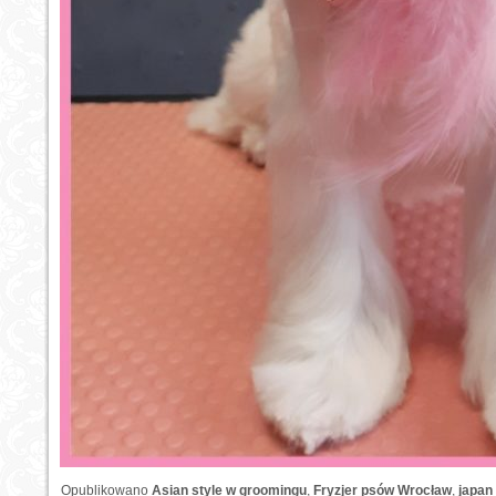
Opublikowano
Asian style w groomingu
,
Fryzjer psów Wrocław
,
japan