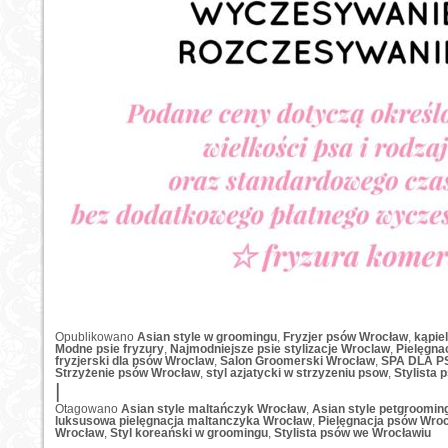
Opublikowano
Asian style w groomingu
,
Fryzjer psów Wrocław
,
kąpie
Modne psie fryzury
,
Najmodniejsze psie stylizacje Wroclaw
,
Pielęgna
fryzjerski dla psów Wroclaw
,
Salon Groomerski Wrocław
,
SPA DLA P
Strzyżenie psów Wrocław
,
styl azjatycki w strzyzeniu psow
,
Stylista
|
Otagowano
Asian style maltańczyk Wrocław
,
Asian style petgroomin
luksusowa pielęgnacja maltanczyka Wrocław
,
Pielęgnacja psów Wro
Wrocław
,
Styl koreański w groomingu
,
Stylista psów we Wrocławiu