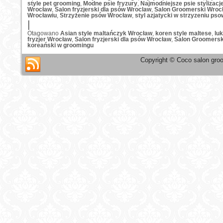
style pet grooming
,
Modne psie fryzury
,
Najmodniejsze psie stylizac
Wrocław
,
Salon fryzjerski dla psów Wroclaw
,
Salon Groomerski Wroc
Wrocławiu
,
Strzyżenie psów Wrocław
,
styl azjatycki w strzyzeniu pso
|
Otagowano
Asian style maltańczyk Wrocław
,
koren style maltese
,
lu
fryzjer Wrocław
,
Salon fryzjerski dla psów Wrocław
,
Salon Groomersk
koreański w groomingu
Copyright © Coco salon groo