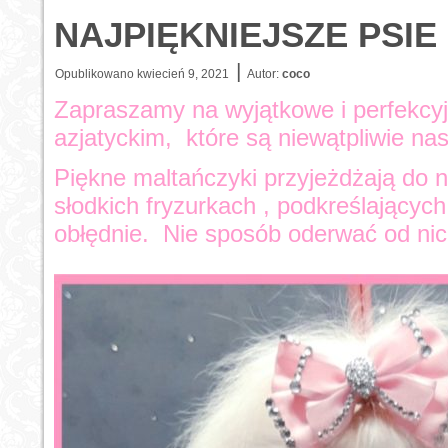
NAJPIĘKNIEJSZE PSI
|
Opublikowano
kwiecień 9, 2021
Autor:
coco
Zapraszamy na wyjątkowe i perfekcyjn
azjatyckim, które są niewątpliwie na
Piękne maltańczyki przyjeżdżają do n
słodkich fryzurkach , podkreślającyc
obłędnie. Nie sposób oderwać od ni