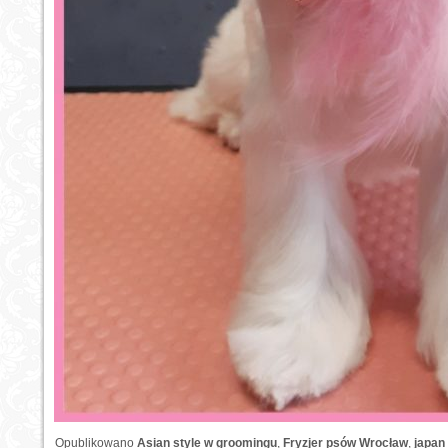
Opublikowano
Asian style w groomingu
,
Fryzjer psów Wrocław
,
japan